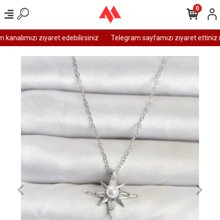
0
analımızı ziyaret edebilirsiniz
Telegram sayfamızı ziyaret ettiniz m