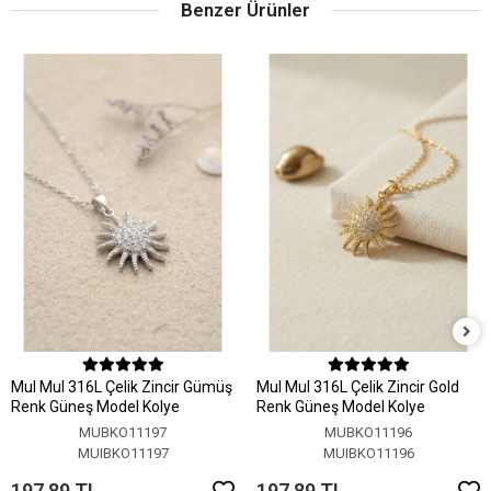
Benzer Ürünler
MuI MuI 316L Çelik Zincir Gümüş
MuI MuI 316L Çelik Zincir Gold
Renk Güneş Model Kolye
Renk Güneş Model Kolye
MUBKO11197
MUBKO11196
MUIBKO11197
MUIBKO11196
197,89 TL
197,89 TL