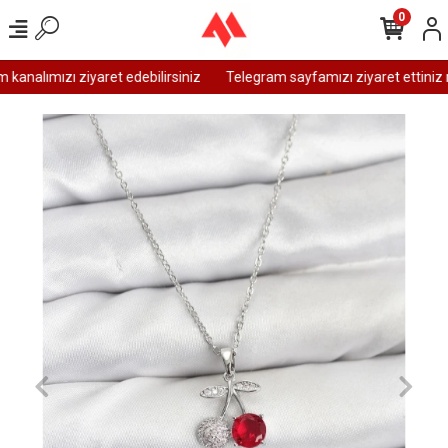
0
analımızı ziyaret edebilirsiniz
Telegram sayfamızı ziyaret ettiniz m