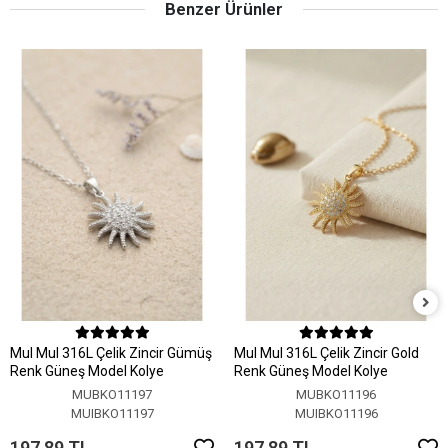
Benzer Ürünler
MuI MuI 316L Çelik Zincir Gümüş
MuI MuI 316L Çelik Zincir Gold
Renk Güneş Model Kolye
Renk Güneş Model Kolye
MUBKO11197
MUBKO11196
MUIBKO11197
MUIBKO11196
197,89 TL
197,89 TL