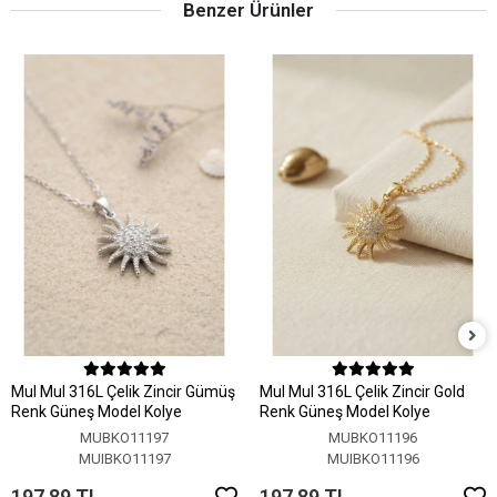
Benzer Ürünler
MuI MuI 316L Çelik Zincir Gümüş
MuI MuI 316L Çelik Zincir Gold
Renk Güneş Model Kolye
Renk Güneş Model Kolye
MUBKO11197
MUBKO11196
MUIBKO11197
MUIBKO11196
197,89 TL
197,89 TL