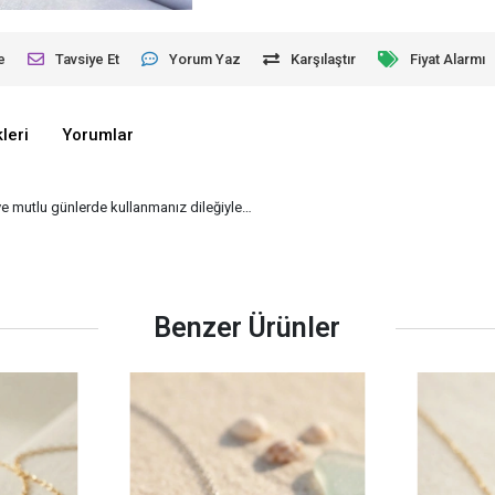
e
Tavsiye Et
Yorum Yaz
Karşılaştır
Fiyat Alarmı
leri
Yorumlar
 ve mutlu günlerde kullanmanız dileğiyle…
Benzer Ürünler