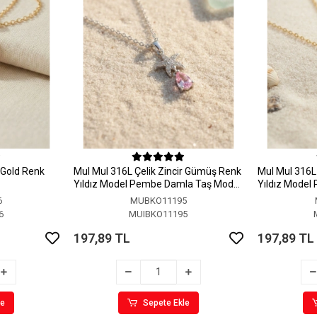
r Gold Renk
MuI MuI 316L Çelik Zincir Gümüş Renk
MuI MuI 316L 
Yıldız Model Pembe Damla Taş Model
Yıldız Model
Kolye
Kolye
6
MUBKO11195
6
MUIBKO11195
197,89 TL
197,89 TL
le
Sepete Ekle