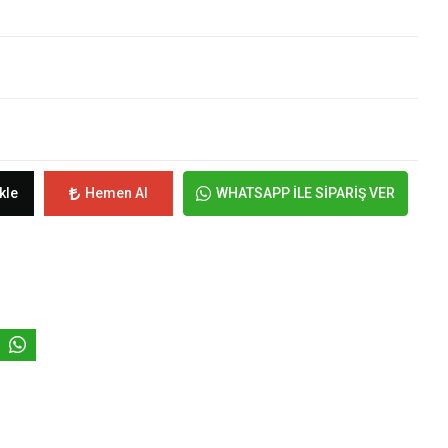
kle
Hemen Al
WHATSAPP İLE SİPARİŞ VER