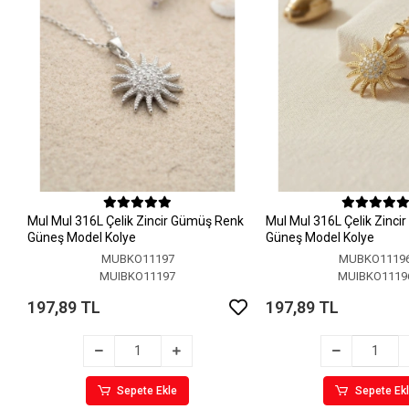
MuI MuI 316L Çelik Zincir Gümüş Renk
MuI MuI 316L Çelik Zinci
Güneş Model Kolye
Güneş Model Kolye
MUBKO11197
MUBKO1119
MUIBKO11197
MUIBKO1119
197,89 TL
197,89 TL
Sepete Ekle
Sepete Ek