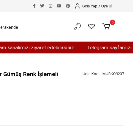
Giriş Yap
/
Üye Ol
0
erakende
mızı ziyaret edebilirsiniz
Telegram sayfamızı ziyaret 
ir Gümüş Renk İşlemeli
Ürün Kodu:
MUBKO9237