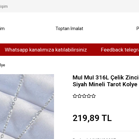
tişim
yim
Toptan İmalat
P
app kanalımıza katılabilirsiniz
Feedback telegram kanalı
lye
MuI MuI 316L Çelik Zinc
Siyah Mineli Tarot Kolye
219,89 TL