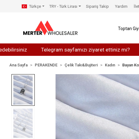
Türkçe
TRY - Türk Lirası
Sipariş Takip
Yardım
İle
Toptan Gi
siniz
Telegram sayfamızı ziyaret ettiniz mi?
Whats
Ana Sayfa
PERAKENDE
Çelik Takı&Bujiteri
Kadın
Bayan Ko