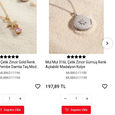
M
A
Çelik Zincir Gold Renk
MuI MuI 316L Çelik Zincir Gümüş Renk
1
 Pembe Damla Taş Model
Açılabilir Madalyon Kolye
MUBKO11194
MUBKO11193
MUIBKO11194
MUIBKO11193
197,89 TL
Sepete Ekle
Sepete Ekle