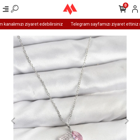
0
analımızı ziyaret edebilirsiniz
Telegram sayfamızı ziyaret ettiniz m