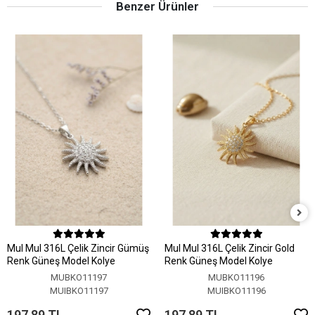
Benzer Ürünler
MuI MuI 316L Çelik Zincir Gümüş
MuI MuI 316L Çelik Zincir Gold
Renk Güneş Model Kolye
Renk Güneş Model Kolye
MUBKO11197
MUBKO11196
MUIBKO11197
MUIBKO11196
197,89 TL
197,89 TL