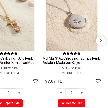
M
A
Çelik Zincir Gold Renk
MuI MuI 316L Çelik Zincir Gümüş Renk
1
 Pembe Damla Taş Model
Açılabilir Madalyon Kolye
MUBKO11194
MUBKO11193
MUIBKO11194
MUIBKO11193
197,89 TL
Sepete Ekle
Sepete Ekle