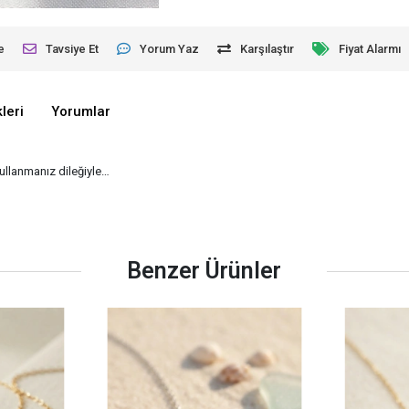
e
Tavsiye Et
Yorum Yaz
Karşılaştır
Fiyat Alarmı
leri
Yorumlar
kullanmanız dileğiyle…
Benzer Ürünler