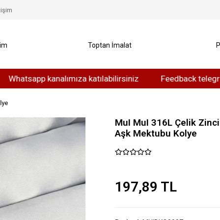
tişim
yim
Toptan İmalat
P
app kanalımıza katılabilirsiniz
Feedback telegram kanal
lye
MuI MuI 316L Çelik Zinci
Aşk Mektubu Kolye
197,89 TL