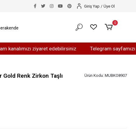
Giriş Yap
/
Üye Ol
0
erakende
ımızı ziyaret edebilirsiniz
Telegram sayfamızı ziyaret 
r Gold Renk Zirkon Taşlı
Ürün Kodu:
MUBKO8907