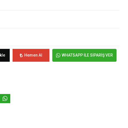
kle
Hemen Al
WHATSAPP İLE SİPARİŞ VER