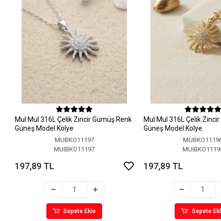
MuI MuI 316L Çelik Zincir Gümüş Renk
MuI MuI 316L Çelik Zinci
Güneş Model Kolye
Güneş Model Kolye
MUBKO11197
MUBKO1119
MUIBKO11197
MUIBKO1119
197,89 TL
197,89 TL
Sepete Ekle
Sepete Ek