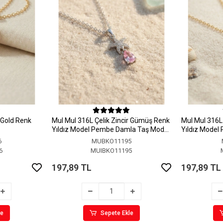
r Gold Renk
MuI MuI 316L Çelik Zincir Gümüş Renk
MuI MuI 316L 
Yıldız Model Pembe Damla Taş Model
Yıldız Model
Kolye
Kolye
6
MUBKO11195
6
MUIBKO11195
197,89 TL
197,89 TL
le
Sepete Ekle