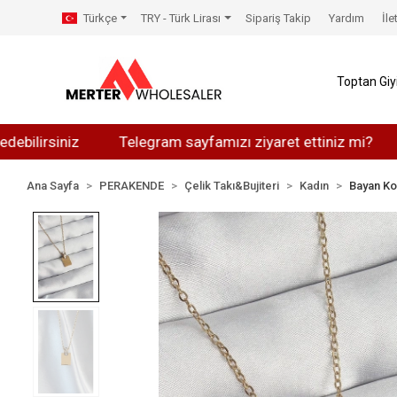
Türkçe
TRY - Türk Lirası
Sipariş Takip
Yardım
İle
Toptan Gi
siniz
Telegram sayfamızı ziyaret ettiniz mi?
Whats
Ana Sayfa
PERAKENDE
Çelik Takı&Bujiteri
Kadın
Bayan Ko