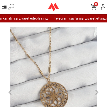
0
analımızı ziyaret edebilirsiniz
Telegram sayfamızı ziyaret ettiniz m