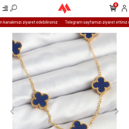
0
analımızı ziyaret edebilirsiniz
Telegram sayfamızı ziyaret ettiniz m