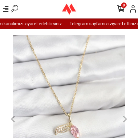
0
analımızı ziyaret edebilirsiniz
Telegram sayfamızı ziyaret ettiniz m