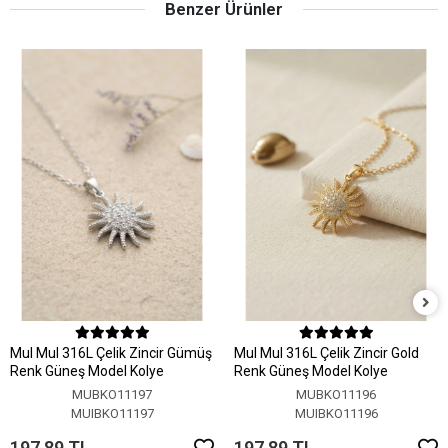
Benzer Ürünler
MuI MuI 316L Çelik Zincir Gümüş
MuI MuI 316L Çelik Zincir Gold
Renk Güneş Model Kolye
Renk Güneş Model Kolye
MUBKO11197
MUBKO11196
MUIBKO11197
MUIBKO11196
197,89 TL
197,89 TL