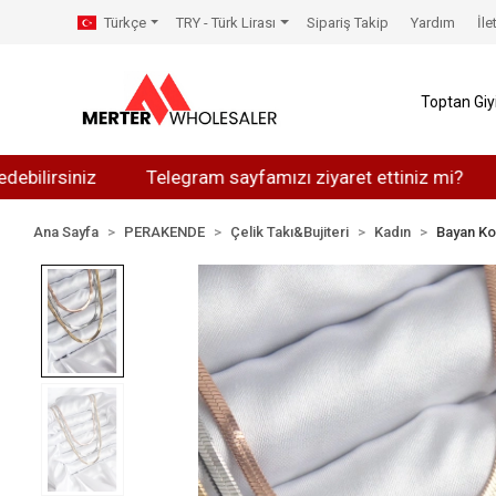
Türkçe
TRY - Türk Lirası
Sipariş Takip
Yardım
İle
Toptan Gi
iniz
Telegram sayfamızı ziyaret ettiniz mi?
Whatsa
Ana Sayfa
PERAKENDE
Çelik Takı&Bujiteri
Kadın
Bayan Ko