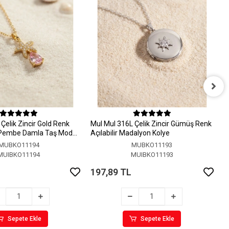
M
A
Çelik Zincir Gold Renk
MuI MuI 316L Çelik Zincir Gümüş Renk
1
 Pembe Damla Taş Model
Açılabilir Madalyon Kolye
MUBKO11194
MUBKO11193
MUIBKO11194
MUIBKO11193
197,89 TL
Sepete Ekle
Sepete Ekle