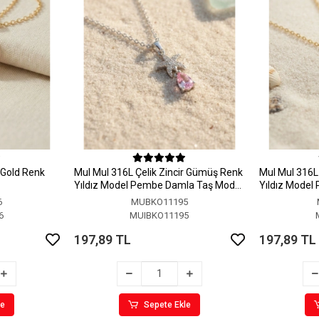
r Gold Renk
MuI MuI 316L Çelik Zincir Gümüş Renk
MuI MuI 316L 
Yıldız Model Pembe Damla Taş Model
Yıldız Model
Kolye
Kolye
6
MUBKO11195
6
MUIBKO11195
197,89 TL
197,89 TL
le
Sepete Ekle