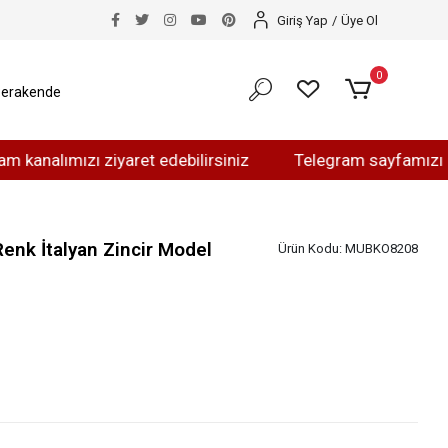
Giriş Yap
/
Üye Ol
0
erakende
mızı ziyaret edebilirsiniz
Telegram sayfamızı ziyaret e
enk İtalyan Zincir Model
Ürün Kodu:
MUBKO8208