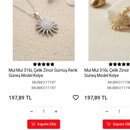
MuI MuI 316L Çelik Zincir Gümüş Renk
MuI MuI 316L Çelik Zinci
Güneş Model Kolye
Güneş Model Kolye
MUBKO11197
MUBKO1119
MUIBKO11197
MUIBKO1119
197,89 TL
197,89 TL
Sepete Ekle
Sepete Ek