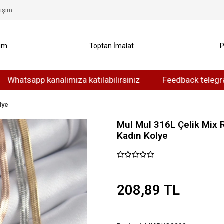
tişim
yim
Toptan İmalat
P
pp kanalımıza katılabilirsiniz
Feedback telegram kanalı
lye
MuI MuI 316L Çelik Mix R
Kadın Kolye
208,89 TL