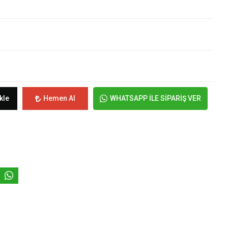
kle
Hemen Al
WHATSAPP İLE SİPARİŞ VER