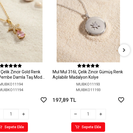
M
A
Çelik Zincir Gold Renk
MuI MuI 316L Çelik Zincir Gümüş Renk
1
 Pembe Damla Taş Model
Açılabilir Madalyon Kolye
MUBKO11194
MUBKO11193
MUIBKO11194
MUIBKO11193
197,89 TL
Sepete Ekle
Sepete Ekle