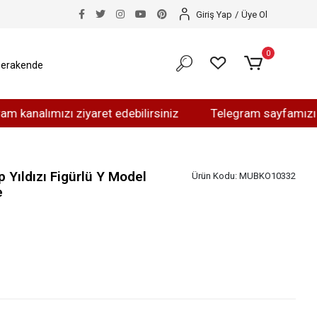
Giriş Yap
/
Üye Ol
0
erakende
ımızı ziyaret edebilirsiniz
Telegram sayfamızı ziyaret 
 Yıldızı Figürlü Y Model
Ürün Kodu:
MUBKO10332
e