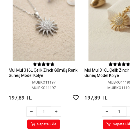
MuI MuI 316L Çelik Zincir Gümüş Renk
MuI MuI 316L Çelik Zinci
Güneş Model Kolye
Güneş Model Kolye
MUBKO11197
MUBKO1119
MUIBKO11197
MUIBKO1119
197,89 TL
197,89 TL
Sepete Ekle
Sepete Ek