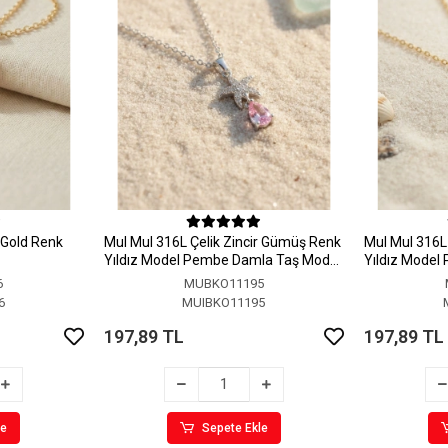
r Gold Renk
MuI MuI 316L Çelik Zincir Gümüş Renk
MuI MuI 316L 
Yıldız Model Pembe Damla Taş Model
Yıldız Model
Kolye
Kolye
6
MUBKO11195
6
MUIBKO11195
197,89 TL
197,89 TL
le
Sepete Ekle