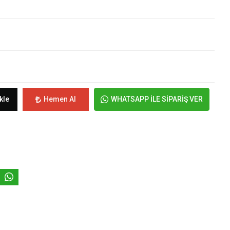
kle
Hemen Al
WHATSAPP İLE SİPARİŞ VER