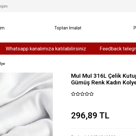
tişim
yim
Toptan İmalat
P
app kanalımıza katılabilirsiniz
Feedback telegram kanal
lye
MuI MuI 316L Çelik Kutup
Gümüş Renk Kadın Koly
296,89 TL