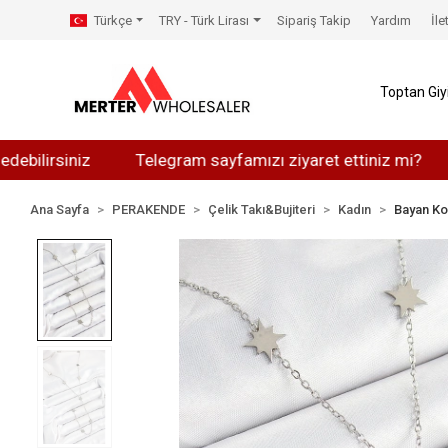
Türkçe
TRY - Türk Lirası
Sipariş Takip
Yardım
İle
Toptan Gi
siniz
Telegram sayfamızı ziyaret ettiniz mi?
Whats
Ana Sayfa
PERAKENDE
Çelik Takı&Bujiteri
Kadın
Bayan Ko