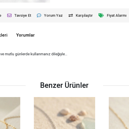
e
Tavsiye Et
Yorum Yaz
Karşılaştır
Fiyat Alarmı
leri
Yorumlar
klı ve mutlu günlerde kullanmanız dileğiyle…
Benzer Ürünler