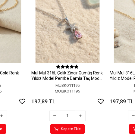
r Gold Renk
MuI MuI 316L Çelik Zincir Gümüş Renk
MuI MuI 316L 
Yıldız Model Pembe Damla Taş Model
Yıldız Model
Kolye
Kolye
6
MUBKO11195
6
MUIBKO11195
197,89 TL
197,89 TL
le
Sepete Ekle