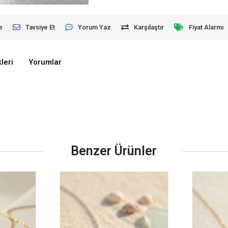
e
Tavsiye Et
Yorum Yaz
Karşılaştır
Fiyat Alarmı
leri
Yorumlar
Benzer Ürünler