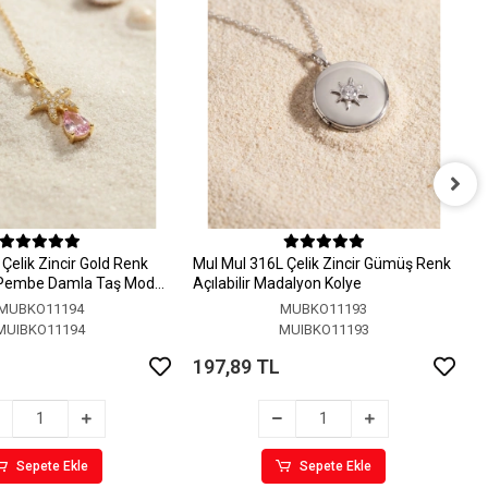
M
A
Çelik Zincir Gold Renk
MuI MuI 316L Çelik Zincir Gümüş Renk
1
 Pembe Damla Taş Model
Açılabilir Madalyon Kolye
MUBKO11194
MUBKO11193
MUIBKO11194
MUIBKO11193
197,89 TL
Sepete Ekle
Sepete Ekle