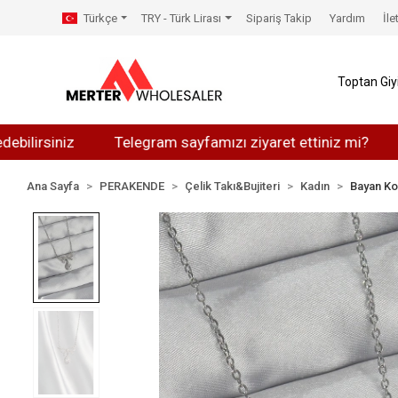
Türkçe
TRY - Türk Lirası
Sipariş Takip
Yardım
İle
Toptan Gi
iniz
Telegram sayfamızı ziyaret ettiniz mi?
Whats
Ana Sayfa
PERAKENDE
Çelik Takı&Bujiteri
Kadın
Bayan Ko