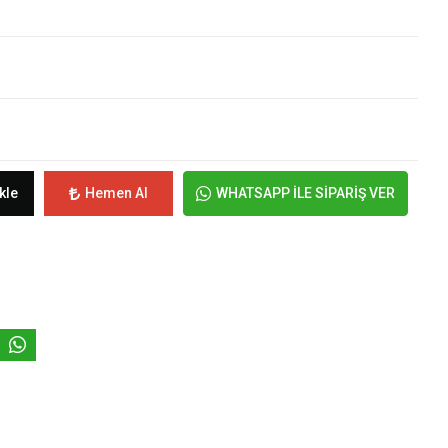
kle
Hemen Al
WHATSAPP İLE SİPARİŞ VER