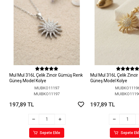
MuI MuI 316L Çelik Zincir Gümüş Renk
MuI MuI 316L Çelik Zinci
Güneş Model Kolye
Güneş Model Kolye
MUBKO11197
MUBKO1119
MUIBKO11197
MUIBKO1119
197,89 TL
197,89 TL
Sepete Ekle
Sepete Ek