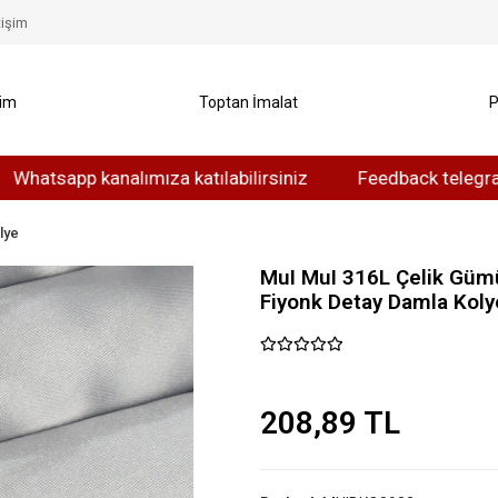
tişim
yim
Toptan İmalat
P
app kanalımıza katılabilirsiniz
Feedback telegram kanalı
lye
MuI MuI 316L Çelik Gümü
Fiyonk Detay Damla Koly
208,89 TL