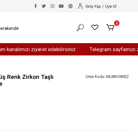
Giriş Yap
/
Üye Ol
0
erakende
mızı ziyaret edebilirsiniz
Telegram sayfamızı ziyaret e
ş Renk Zirkon Taşlı
Ürün Kodu:
MUBKO8922
e