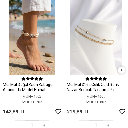
MuI MuI Doğal Kauri Kabuğu
MuI MuI 316L Çelik Gold Renk
Asansörlü Model Halhal
Nazar Boncuk Tasarımlı 2li
Halhal
MUHH1702
MUHH1607
MUIHH1702
MUIHH1607
142,89 TL
219,89 TL