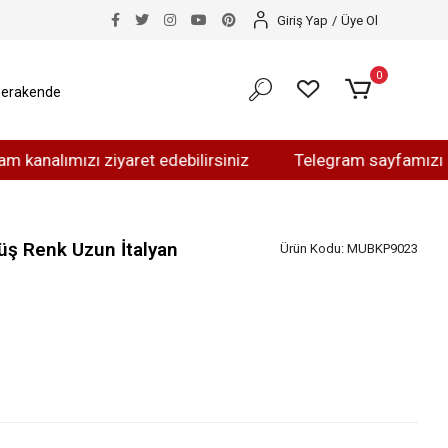
Giriş Yap
/
Üye Ol
0
erakende
mızı ziyaret edebilirsiniz
Telegram sayfamızı ziyaret e
üş Renk Uzun İtalyan
Ürün Kodu:
MUBKP9023