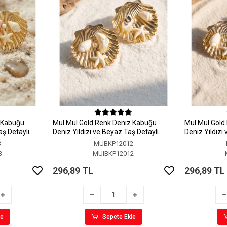
z Kabuğu
MuI MuI Gold Renk Deniz Kabuğu
MuI MuI Gold
aş Detaylı
Deniz Yıldızı ve Beyaz Taş Detaylı
Deniz Yıldızı
Küpe
Küpe
3
MUBKP12012
3
MUIBKP12012
296,89 TL
296,89 TL
le
Sepete Ekle