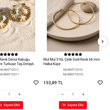
M
H
 Renk Deniz Kabuğu
MuI MuI 316L Çelik Gold Renk 66 mm
1
 ve Turkuaz Taş Detaylı
Halka Küpe
MUBKP12011
MUBKP12010
MUIBKP12011
MUIBKP12010
153,89 TL
Sepete Ekle
Sepete Ekle