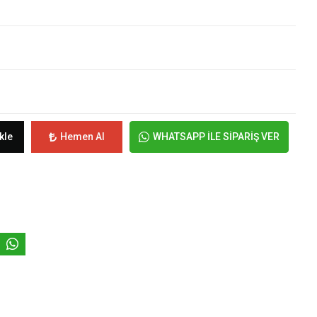
kle
Hemen Al
WHATSAPP İLE SİPARİŞ VER