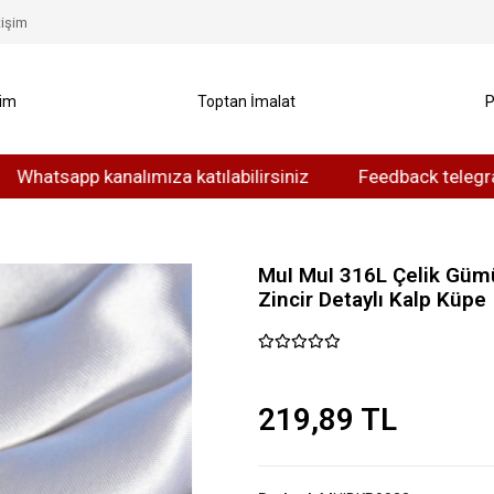
tişim
yim
Toptan İmalat
P
app kanalımıza katılabilirsiniz
Feedback telegram kanalı
MuI MuI 316L Çelik Güm
Zincir Detaylı Kalp Küpe
219,89 TL