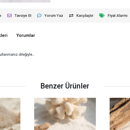
e
Tavsiye Et
Yorum Yaz
Karşılaştır
Fiyat Alarmı
leri
Yorumlar
kullanmanız dileğiyle…
Benzer Ürünler