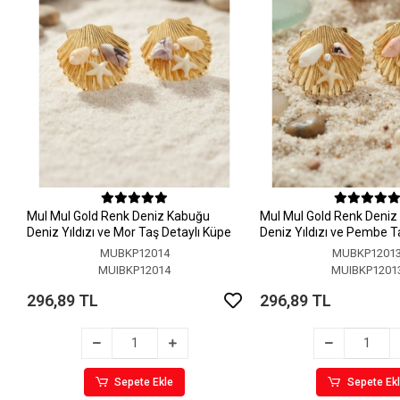
MuI MuI Gold Renk Deniz Kabuğu
MuI MuI Gold Renk Deni
Deniz Yıldızı ve Mor Taş Detaylı Küpe
Deniz Yıldızı ve Pembe T
Küpe
MUBKP12014
MUBKP1201
MUIBKP12014
MUIBKP1201
296,89 TL
296,89 TL
Sepete Ekle
Sepete Ek