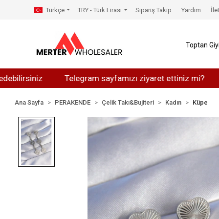
Türkçe
TRY - Türk Lirası
Sipariş Takip
Yardım
İle
Toptan Gi
iniz
Telegram sayfamızı ziyaret ettiniz mi?
Whats
Ana Sayfa
PERAKENDE
Çelik Takı&Bujiteri
Kadın
Küpe