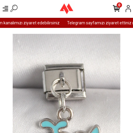
0
analımızı ziyaret edebilirsiniz
Telegram sayfamızı ziyaret ettiniz m