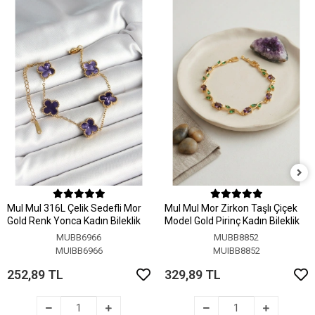
MuI MuI 316L Çelik Sedefli Mor
MuI MuI Mor Zirkon Taşlı Çiçek
Gold Renk Yonca Kadın Bileklik
Model Gold Pirinç Kadın Bileklik
MUBB6966
MUBB8852
MUIBB6966
MUIBB8852
252,89 TL
329,89 TL