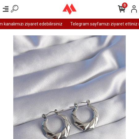
0
analımızı ziyaret edebilirsiniz
Telegram sayfamızı ziyaret ettiniz m