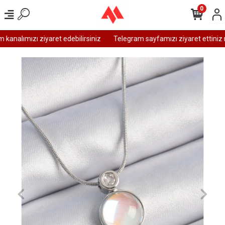
0
analımızı ziyaret edebilirsiniz
Telegram sayfamızı ziyaret ettiniz m