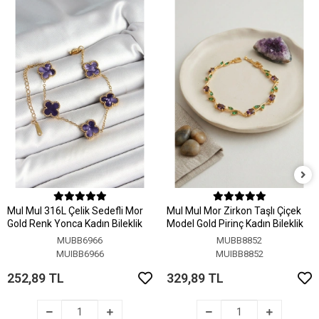
MuI MuI 316L Çelik Sedefli Mor
MuI MuI Mor Zirkon Taşlı Çiçek
Gold Renk Yonca Kadın Bileklik
Model Gold Pirinç Kadın Bileklik
MUBB6966
MUBB8852
MUIBB6966
MUIBB8852
252,89 TL
329,89 TL