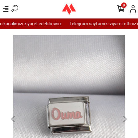
0
analımızı ziyaret edebilirsiniz
Telegram sayfamızı ziyaret ettiniz m