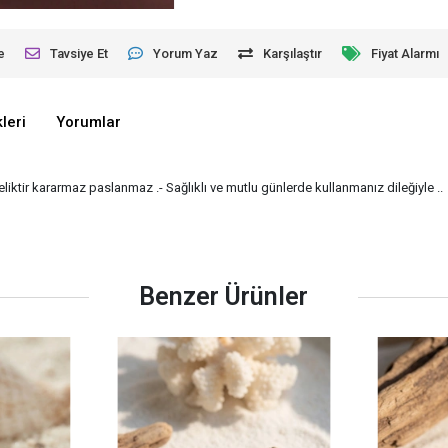
e
Tavsiye Et
Yorum Yaz
Karşılaştır
Fiyat Alarmı
leri
Yorumlar
liktir kararmaz paslanmaz .- Sağlıklı ve mutlu günlerde kullanmanız dileğiyle ..
Benzer Ürünler