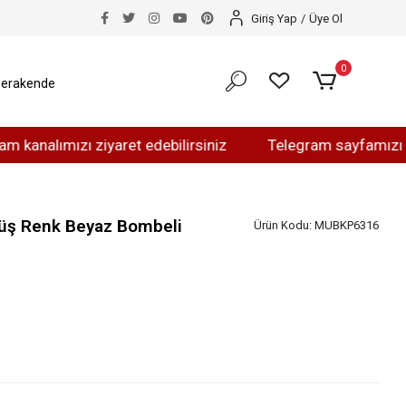
Giriş Yap
/
Üye Ol
0
erakende
ımızı ziyaret edebilirsiniz
Telegram sayfamızı ziyaret 
üş Renk Beyaz Bombeli
Ürün Kodu:
MUBKP6316