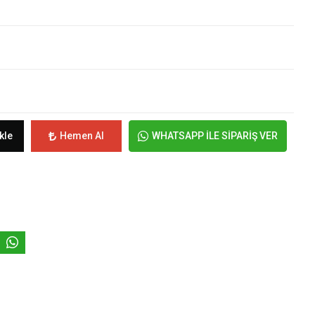
kle
Hemen Al
WHATSAPP İLE SİPARİŞ VER