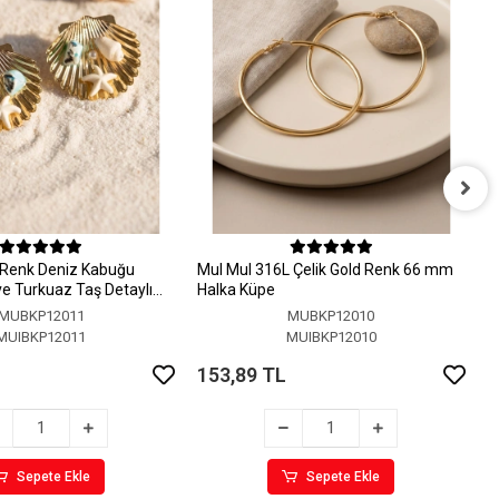
M
H
 Renk Deniz Kabuğu
MuI MuI 316L Çelik Gold Renk 66 mm
1
 ve Turkuaz Taş Detaylı
Halka Küpe
MUBKP12011
MUBKP12010
MUIBKP12011
MUIBKP12010
153,89 TL
Sepete Ekle
Sepete Ekle