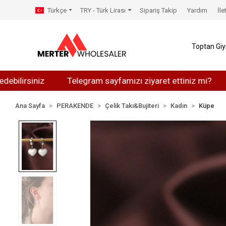
Türkçe
TRY - Türk Lirası
Sipariş Takip
Yardım
İle
Toptan Gi
siniz
Telegram sayfamızı ziyaret ettiniz mi?
Whats
Ana Sayfa
PERAKENDE
Çelik Takı&Bujiteri
Kadın
Küpe