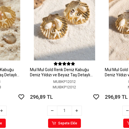
z Kabuğu
MuI MuI Gold Renk Deniz Kabuğu
MuI MuI Gold
aş Detaylı
Deniz Yıldızı ve Beyaz Taş Detaylı
Deniz Yıldızı
Küpe
Küpe
3
MUBKP12012
3
MUIBKP12012
296,89 TL
296,89 TL
le
Sepete Ekle