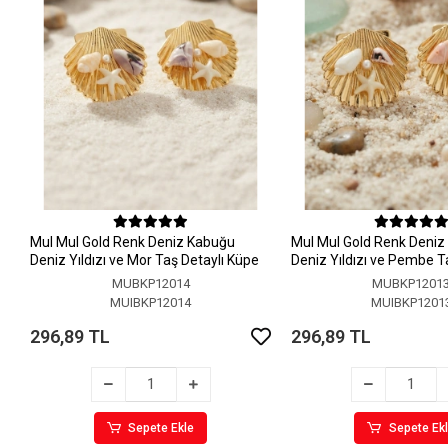
MuI MuI Gold Renk Deniz Kabuğu
MuI MuI Gold Renk Deni
Deniz Yıldızı ve Mor Taş Detaylı Küpe
Deniz Yıldızı ve Pembe T
Küpe
MUBKP12014
MUBKP1201
MUIBKP12014
MUIBKP1201
296,89 TL
296,89 TL
Sepete Ekle
Sepete Ek