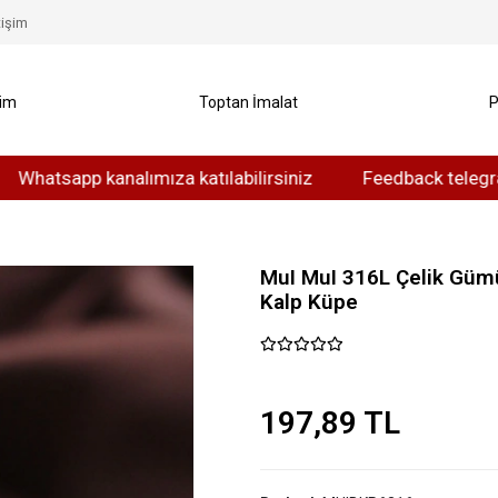
tişim
yim
Toptan İmalat
P
app kanalımıza katılabilirsiniz
Feedback telegram kanal
MuI MuI 316L Çelik Güm
Kalp Küpe
197,89 TL