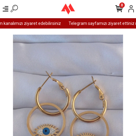
0
analımızı ziyaret edebilirsiniz
Telegram sayfamızı ziyaret ettiniz m