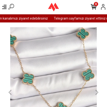
0
analımızı ziyaret edebilirsiniz
Telegram sayfamızı ziyaret ettiniz m