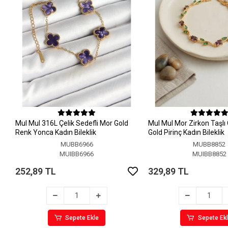
MuI MuI 316L Çelik Sedefli Mor Gold
MuI MuI Mor Zirkon Taşlı
Renk Yonca Kadın Bileklik
Gold Pirinç Kadın Bileklik
MUBB6966
MUBB8852
MUIBB6966
MUIBB8852
252,89 TL
329,89 TL
Sepete Ekle
Sepete Ek