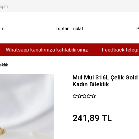
tişim
yim
Toptan İmalat
P
sapp kanalımıza katılabilirsiniz
Feedback telegram kanal
eklik
MuI MuI 316L Çelik Gol
Kadın Bileklik
241,89 TL