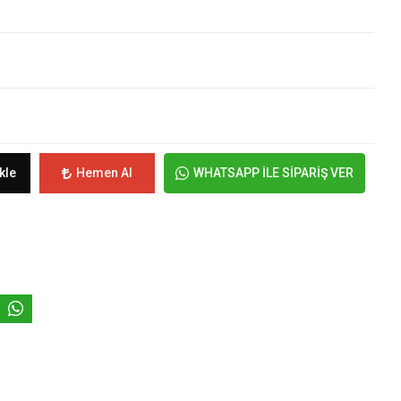
kle
Hemen Al
WHATSAPP İLE SİPARİŞ VER