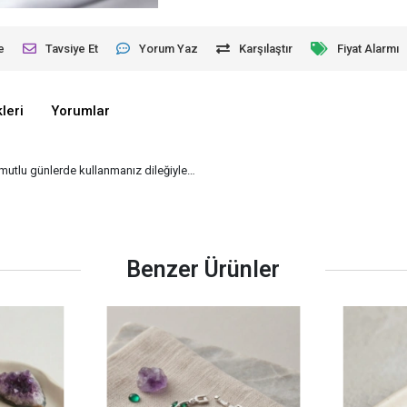
e
Tavsiye Et
Yorum Yaz
Karşılaştır
Fiyat Alarmı
leri
Yorumlar
e mutlu günlerde kullanmanız dileğiyle…
Benzer Ürünler