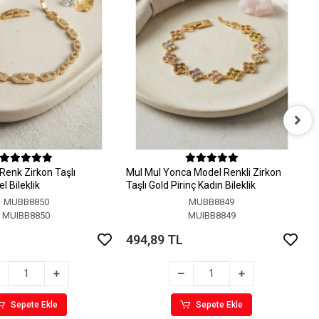
M
M
Renk Zirkon Taşlı
MuI MuI Yonca Model Renkli Zirkon
4
 Bileklik
Taşlı Gold Pirinç Kadın Bileklik
MUBB8850
MUBB8849
MUIBB8850
MUIBB8849
494,89 TL
Sepete Ekle
Sepete Ekle