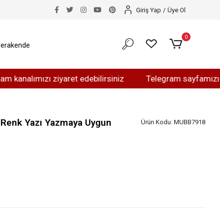
Giriş Yap
/
Üye Ol
0
erakende
ımızı ziyaret edebilirsiniz
Telegram sayfamızı ziyaret 
d Renk Yazı Yazmaya Uygun
Ürün Kodu:
MUBB7918