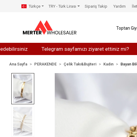
Türkçe
TRY - Türk Lirası
Sipariş Takip
Yardım
İle
Toptan Gi
rsiniz
Telegram sayfamızı ziyaret ettiniz mi?
What
Ana Sayfa
PERAKENDE
Çelik Takı&Bujiteri
Kadın
Bayan Bil