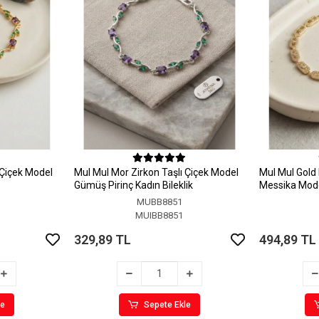
 Çiçek Model
MuI MuI Mor Zirkon Taşlı Çiçek Model
MuI MuI Gold 
Gümüş Pirinç Kadın Bileklik
Messika Model
MUBB8851
MUIBB8851
329,89 TL
494,89 TL
le
Sepete Ekle