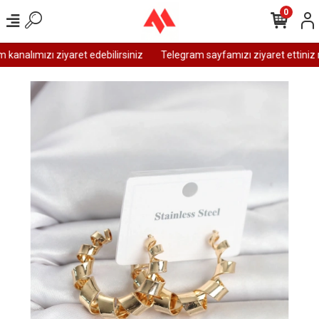
0
analımızı ziyaret edebilirsiniz
Telegram sayfamızı ziyaret ettiniz m