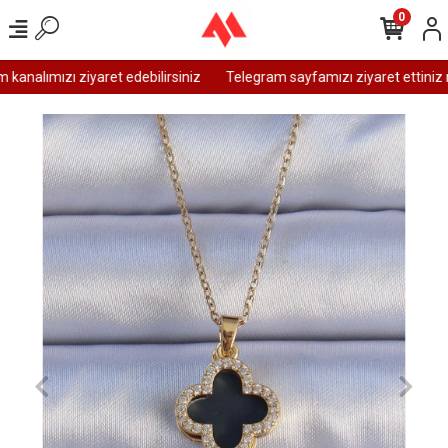
0
analımızı ziyaret edebilirsiniz
Telegram sayfamızı ziyaret ettiniz m