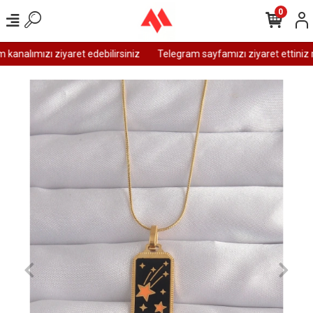
0
analımızı ziyaret edebilirsiniz
Telegram sayfamızı ziyaret ettiniz m