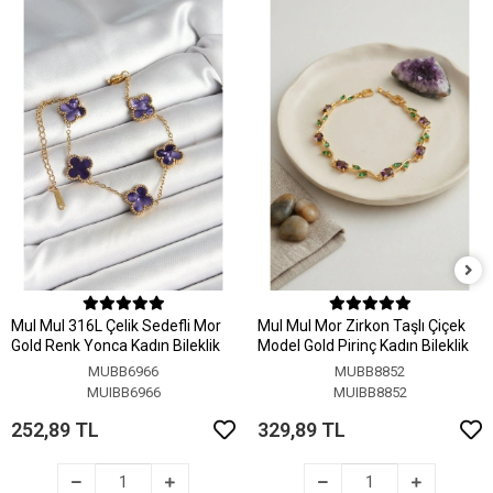
MuI MuI 316L Çelik Sedefli Mor
MuI MuI Mor Zirkon Taşlı Çiçek
Gold Renk Yonca Kadın Bileklik
Model Gold Pirinç Kadın Bileklik
MUBB6966
MUBB8852
MUIBB6966
MUIBB8852
252,89 TL
329,89 TL