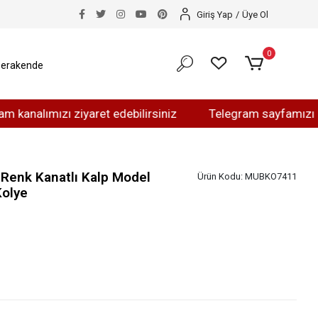
Giriş Yap
/
Üye Ol
0
erakende
mızı ziyaret edebilirsiniz
Telegram sayfamızı ziyaret 
 Renk Kanatlı Kalp Model
Ürün Kodu:
MUBKO7411
Kolye