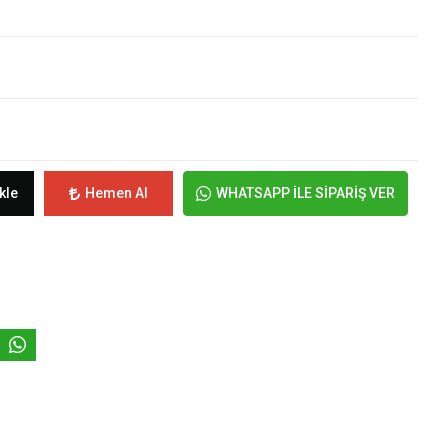
kle
Hemen Al
WHATSAPP İLE SİPARİŞ VER