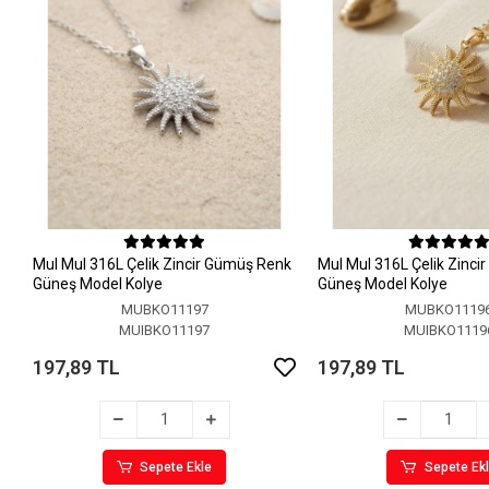
MuI MuI 316L Çelik Zincir Gümüş Renk
MuI MuI 316L Çelik Zinci
Güneş Model Kolye
Güneş Model Kolye
MUBKO11197
MUBKO1119
MUIBKO11197
MUIBKO1119
197,89 TL
197,89 TL
Sepete Ekle
Sepete Ek