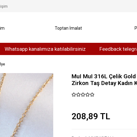
tişim
yim
Toptan İmalat
P
app kanalımıza katılabilirsiniz
Feedback telegram kanalı
lye
MuI MuI 316L Çelik Gold
Zirkon Taş Detay Kadın 
208,89 TL