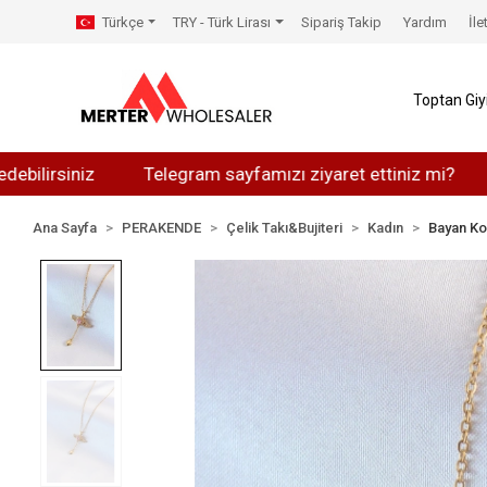
Türkçe
TRY - Türk Lirası
Sipariş Takip
Yardım
İle
Toptan Gi
siniz
Telegram sayfamızı ziyaret ettiniz mi?
Whats
Ana Sayfa
PERAKENDE
Çelik Takı&Bujiteri
Kadın
Bayan Ko