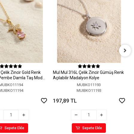
M
A
Çelik Zincir Gold Renk
MuI MuI 316L Çelik Zincir Gümüş Renk
1
 Pembe Damla Taş Model
Açılabilir Madalyon Kolye
MUBKO11194
MUBKO11193
MUIBKO11194
MUIBKO11193
197,89 TL
Sepete Ekle
Sepete Ekle