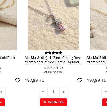
r Gold Renk
MuI MuI 316L Çelik Zincir Gümüş Renk
MuI MuI 316L 
Yıldız Model Pembe Damla Taş Model
Yıldız Model
Kolye
Kolye
6
MUBKO11195
6
MUIBKO11195
197,89 TL
197,89 TL
le
Sepete Ekle