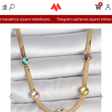
0
analımızı ziyaret edebilirsiniz
Telegram sayfamızı ziyaret ettiniz m