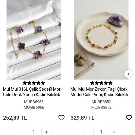
MuI MuI 316L Çelik Sedefli Mor
MuI MuI Mor Zirkon Taşlı Çiçek
Gold Renk Yonca Kadın Bileklik
Model Gold Pirinç Kadın Bileklik
MUBB6966
MUBB8852
MUIBB6966
MUIBB8852
252,89 TL
329,89 TL