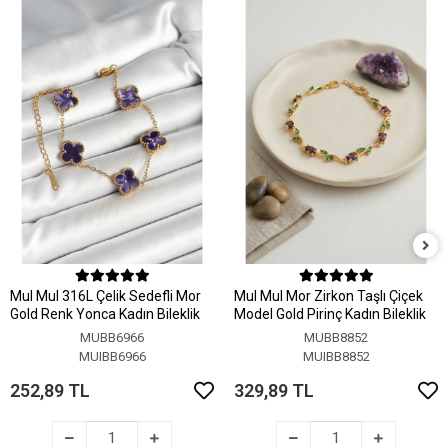
MuI MuI 316L Çelik Sedefli Mor
MuI MuI Mor Zirkon Taşlı Çiçek
Gold Renk Yonca Kadın Bileklik
Model Gold Pirinç Kadın Bileklik
MUBB6966
MUBB8852
MUIBB6966
MUIBB8852
252,89 TL
329,89 TL