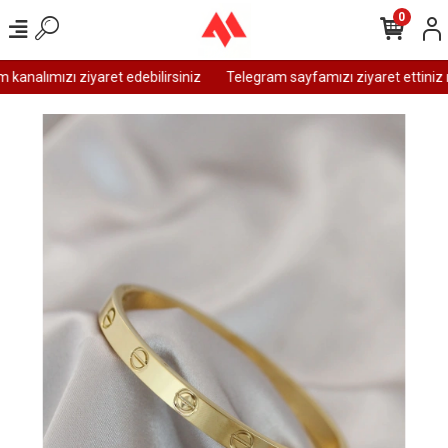
0
analımızı ziyaret edebilirsiniz
Telegram sayfamızı ziyaret ettiniz m