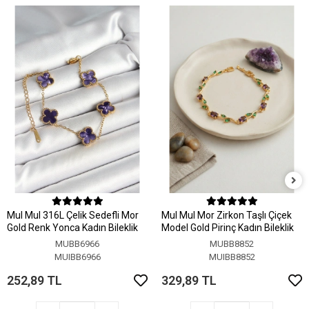
MuI MuI 316L Çelik Sedefli Mor
MuI MuI Mor Zirkon Taşlı Çiçek
Gold Renk Yonca Kadın Bileklik
Model Gold Pirinç Kadın Bileklik
MUBB6966
MUBB8852
MUIBB6966
MUIBB8852
252,89 TL
329,89 TL