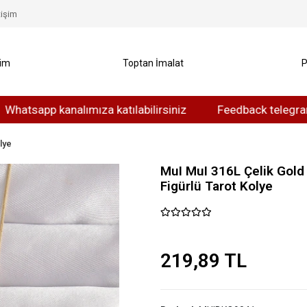
tişim
yim
Toptan İmalat
P
p kanalımıza katılabilirsiniz
Feedback telegram kanalım
lye
MuI MuI 316L Çelik Gold
Figürlü Tarot Kolye
219,89 TL