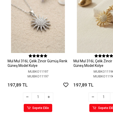
MuI MuI 316L Çelik Zincir Gümüş Renk
MuI MuI 316L Çelik Zinci
Güneş Model Kolye
Güneş Model Kolye
MUBKO11197
MUBKO1119
MUIBKO11197
MUIBKO1119
197,89 TL
197,89 TL
Sepete Ekle
Sepete Ek