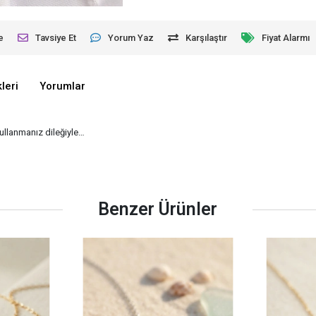
e
Tavsiye Et
Yorum Yaz
Karşılaştır
Fiyat Alarmı
leri
Yorumlar
kullanmanız dileğiyle…
Benzer Ürünler