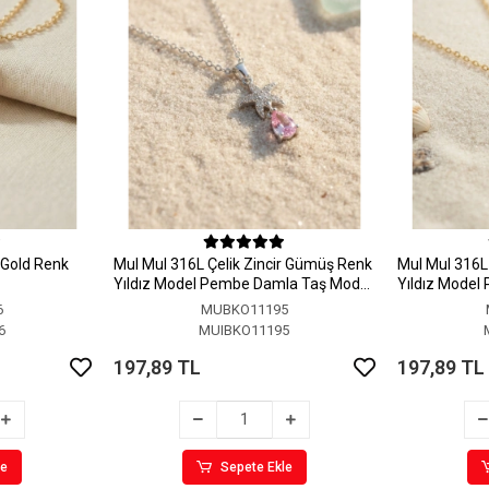
r Gold Renk
MuI MuI 316L Çelik Zincir Gümüş Renk
MuI MuI 316L 
Yıldız Model Pembe Damla Taş Model
Yıldız Model
Kolye
Kolye
6
MUBKO11195
6
MUIBKO11195
197,89 TL
197,89 TL
le
Sepete Ekle