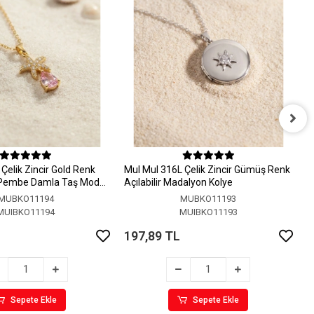
M
A
Çelik Zincir Gold Renk
MuI MuI 316L Çelik Zincir Gümüş Renk
1
 Pembe Damla Taş Model
Açılabilir Madalyon Kolye
MUBKO11194
MUBKO11193
MUIBKO11194
MUIBKO11193
197,89 TL
Sepete Ekle
Sepete Ekle