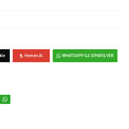
kle
Hemen Al
WHATSAPP İLE SİPARİŞ VER