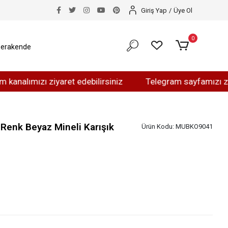
Giriş Yap
/
Üye Ol
0
erakende
ızı ziyaret edebilirsiniz
Telegram sayfamızı ziyaret et
 Renk Beyaz Mineli Karışık
Ürün Kodu:
MUBKO9041