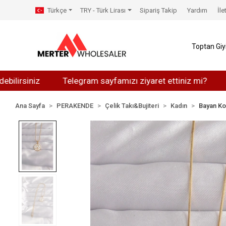
Türkçe
TRY - Türk Lirası
Sipariş Takip
Yardım
İle
Toptan Gi
niz
Telegram sayfamızı ziyaret ettiniz mi?
Whatsap
Ana Sayfa
PERAKENDE
Çelik Takı&Bujiteri
Kadın
Bayan Ko