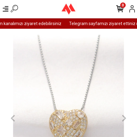
0
analımızı ziyaret edebilirsiniz
Telegram sayfamızı ziyaret ettiniz m