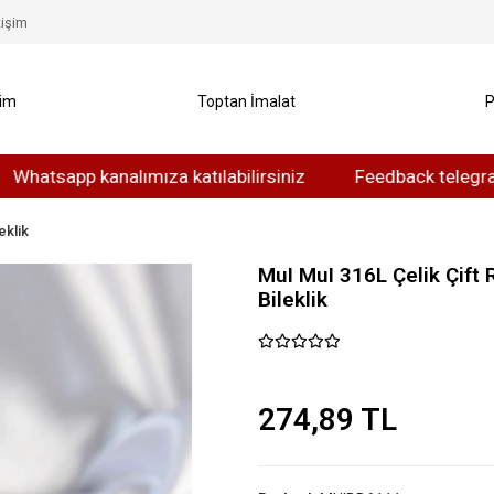
tişim
yim
Toptan İmalat
P
app kanalımıza katılabilirsiniz
Feedback telegram kanalı
eklik
MuI MuI 316L Çelik Çift 
Bileklik
274,89 TL