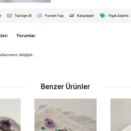
e
Tavsiye Et
Yorum Yaz
Karşılaştır
Fiyat Alarmı
leri
Yorumlar
kullanmanız dileğiyle…
Benzer Ürünler