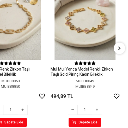
M
M
Renk Zirkon Taşlı
MuI MuI Yonca Model Renkli Zirkon
4
 Bileklik
Taşlı Gold Pirinç Kadın Bileklik
MUBB8850
MUBB8849
MUIBB8850
MUIBB8849
494,89 TL
Sepete Ekle
Sepete Ekle