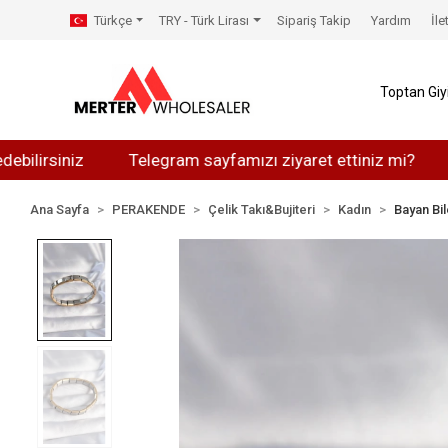
Türkçe
TRY - Türk Lirası
Sipariş Takip
Yardım
İle
Toptan Gi
iniz
Telegram sayfamızı ziyaret ettiniz mi?
Whats
Ana Sayfa
PERAKENDE
Çelik Takı&Bujiteri
Kadın
Bayan Bil