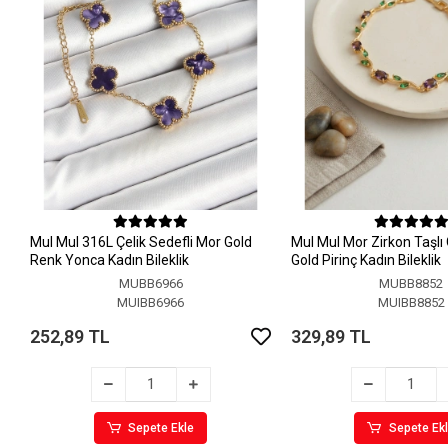
MuI MuI 316L Çelik Sedefli Mor Gold
MuI MuI Mor Zirkon Taşlı
Renk Yonca Kadın Bileklik
Gold Pirinç Kadın Bileklik
MUBB6966
MUBB8852
MUIBB6966
MUIBB8852
252,89 TL
329,89 TL
Sepete Ekle
Sepete Ek