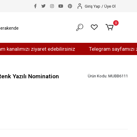
Giriş Yap
/
Üye Ol
0
erakende
mızı ziyaret edebilirsiniz
Telegram sayfamızı ziyaret e
Renk Yazılı Nomination
Ürün Kodu:
MUBB6111