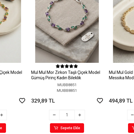
 Çiçek Model
MuI MuI Mor Zirkon Taşlı Çiçek Model
MuI MuI Gold 
Gümüş Pirinç Kadın Bileklik
Messika Model
MUBB8851
MUIBB8851
329,89 TL
494,89 TL
le
Sepete Ekle