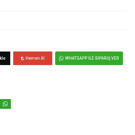
kle
Hemen Al
WHATSAPP İLE SİPARİŞ VER