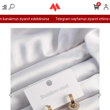
0
analımızı ziyaret edebilirsiniz
Telegram sayfamızı ziyaret ettiniz m