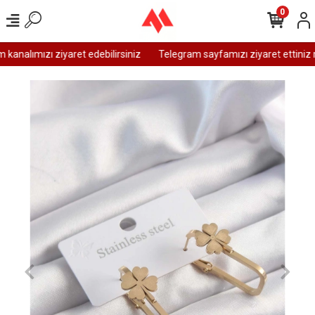
0
analımızı ziyaret edebilirsiniz
Telegram sayfamızı ziyaret ettiniz m