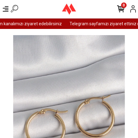
0
analımızı ziyaret edebilirsiniz
Telegram sayfamızı ziyaret ettiniz m