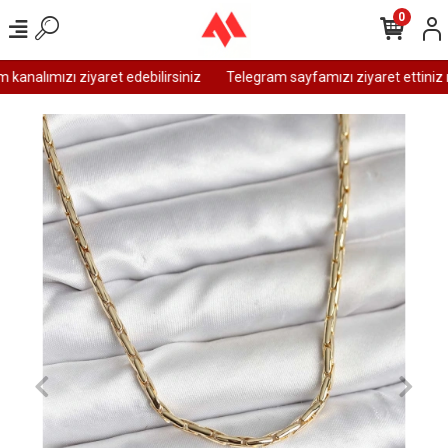
0
analımızı ziyaret edebilirsiniz
Telegram sayfamızı ziyaret ettiniz m