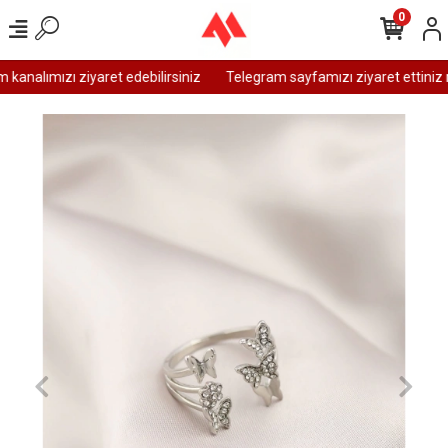
0
analımızı ziyaret edebilirsiniz
Telegram sayfamızı ziyaret ettiniz m