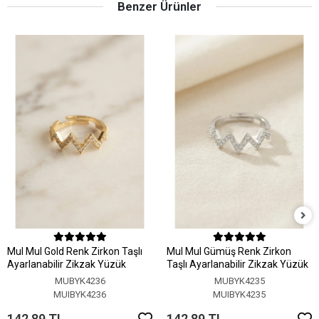
Benzer Ürünler
MuI MuI Gold Renk Zirkon Taşlı
MuI MuI Gümüş Renk Zirkon
Ayarlanabilir Zikzak Yüzük
Taşlı Ayarlanabilir Zikzak Yüzük
MUBYK4236
MUBYK4235
MUIBYK4236
MUIBYK4235
142,89 TL
142,89 TL