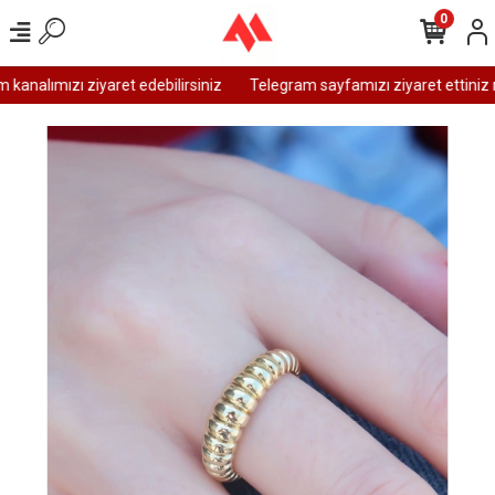
0
analımızı ziyaret edebilirsiniz
Telegram sayfamızı ziyaret ettiniz m