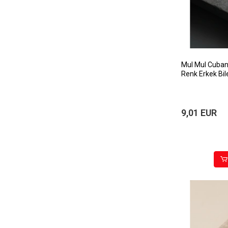
MuI MuI Cuban 
Renk Erkek Bile
9,01 EUR