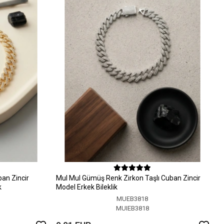
ban Zincir
MuI MuI Gümüş Renk Zirkon Taşlı Cuban Zincir
k
Model Erkek Bileklik
MUEB3818
MUIEB3818