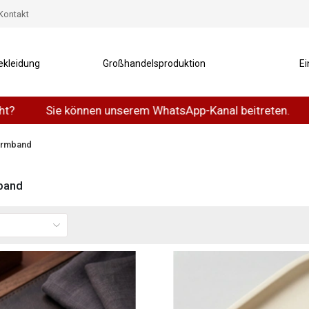
Kontakt
ekleidung
Großhandelsproduktion
Ei
en unserem WhatsApp-Kanal beitreten.
Sie können uns
armband
band