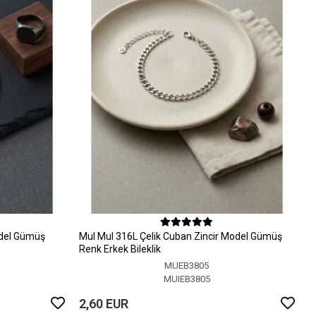
odel Gümüş
MuI MuI 316L Çelik Cuban Zincir Model Gümüş
Renk Erkek Bileklik
MUEB3805
MUIEB3805
2,60 EUR