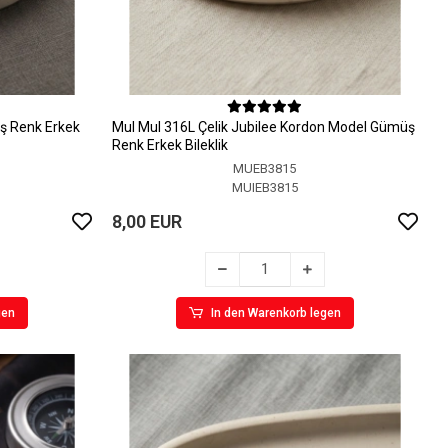
ş Renk Erkek
MuI MuI 316L Çelik Jubilee Kordon Model Gümüş
Renk Erkek Bileklik
MUEB3815
MUIEB3815
8,00 EUR
gen
In den Warenkorb legen