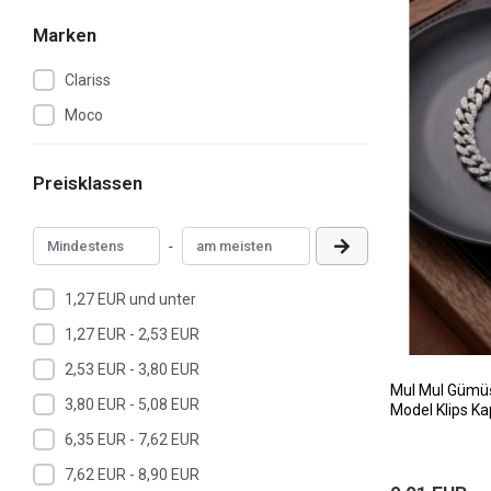
Marken
Clariss
Moco
Preisklassen
-
1,27 EUR und unter
1,27 EUR - 2,53 EUR
2,53 EUR - 3,80 EUR
MuI MuI Gümüş
3,80 EUR - 5,08 EUR
Model Klips Ka
6,35 EUR - 7,62 EUR
7,62 EUR - 8,90 EUR