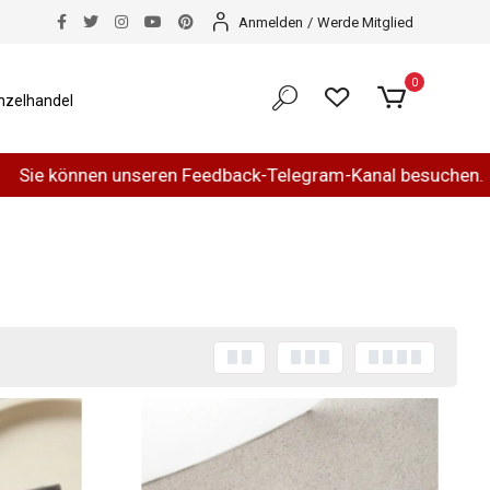
Anmelden
/
Werde Mitglied
0
nzelhandel
eren Feedback-Telegram-Kanal besuchen.
Haben Sie u