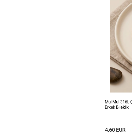
MuI MuI 316L Ç
Erkek Bileklik
4,60 EUR