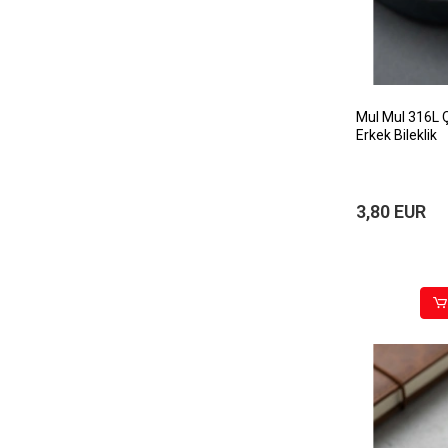
MuI MuI 316L Ç
Erkek Bileklik
3,80 EUR