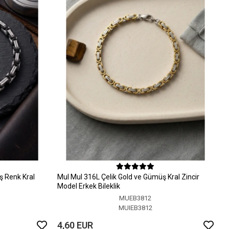
ş Renk Kral
MuI MuI 316L Çelik Gold ve Gümüş Kral Zincir
Model Erkek Bileklik
MUEB3812
MUIEB3812
4,60 EUR