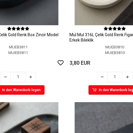
elik Gold Renk Box Zincir Model
MuI MuI 316L Çelik Gold Renk Figa
Erkek Bileklik
MUEB3811
MUEB3810
MUIEB3811
MUIEB3810
3,80 EUR
In den Warenkorb legen
In den Warenkorb le