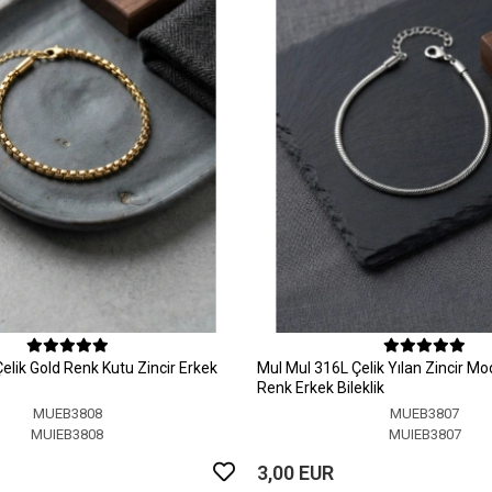
elik Gold Renk Kutu Zincir Erkek
MuI MuI 316L Çelik Yılan Zincir M
Renk Erkek Bileklik
MUEB3808
MUEB3807
MUIEB3808
MUIEB3807
3,00 EUR