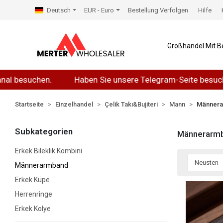
Deutsch
EUR - Euro
Bestellung Verfolgen
Hilfe
Großhandel Mit B
Haben Sie unsere Telegram-Seite besucht?
Sie könn
Startseite
Einzelhandel
Çelik Takı&Bujiteri
Mann
Männer
Subkategorien
Männerarm
Erkek Bileklik Kombini
Männerarmband
Erkek Küpe
Herrenringe
Erkek Kolye