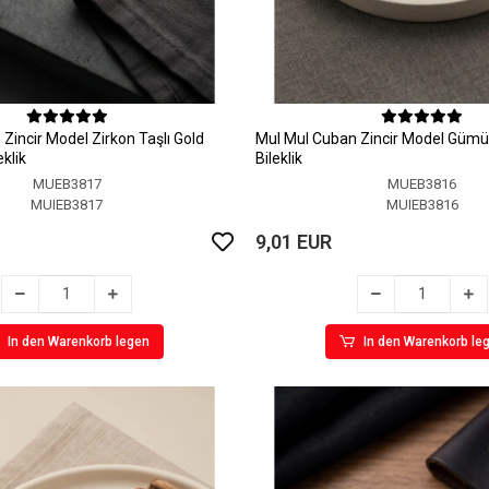
Zincir Model Zirkon Taşlı Gold
MuI MuI Cuban Zincir Model Gümü
klik
Bileklik
MUEB3817
MUEB3816
MUIEB3817
MUIEB3816
9,01 EUR
In den Warenkorb legen
In den Warenkorb le