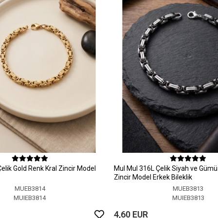
elik Gold Renk Kral Zincir Model
MuI MuI 316L Çelik Siyah ve Gümü
Zincir Model Erkek Bileklik
MUEB3814
MUEB3813
MUIEB3814
MUIEB3813
4,60 EUR