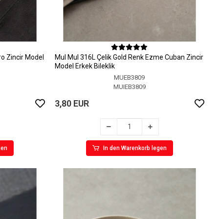
ro Zincir Model
MuI MuI 316L Çelik Gold Renk Ezme Cuban Zincir
Model Erkek Bileklik
MUEB3809
MUIEB3809
3,80 EUR
gen
In den Warenkorb legen