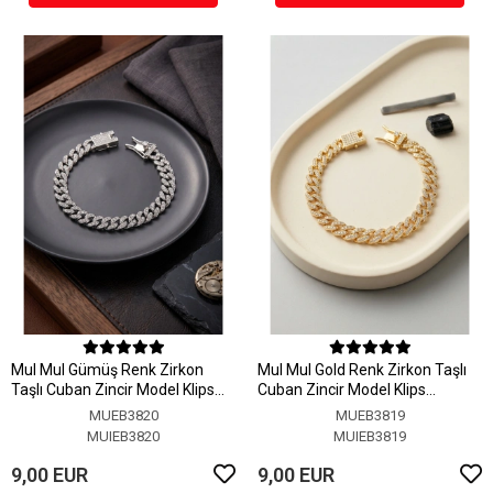
MuI MuI Gümüş Renk Zirkon
MuI MuI Gold Renk Zirkon Taşlı
Taşlı Cuban Zincir Model Klips
Cuban Zincir Model Klips
Kapamalı Erkek Bileklik
Kapamalı Erkek Bileklik
MUEB3820
MUEB3819
MUIEB3820
MUIEB3819
9,00 EUR
9,00 EUR