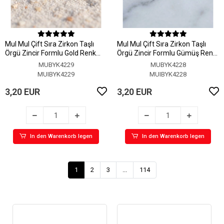
MuI MuI Çift Sıra Zirkon Taşlı
MuI MuI Çift Sıra Zirkon Taşlı
Örgü Zincir Formlu Gold Renk
Örgü Zincir Formlu Gümüş Renk
Yüzük
Yüzük
MUBYK4229
MUBYK4228
MUIBYK4229
MUIBYK4228
3,20 EUR
3,20 EUR
In den Warenkorb legen
In den Warenkorb legen
1
2
3
...
114