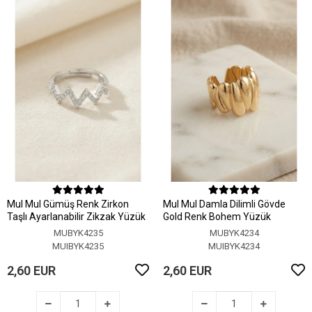
MuI MuI Gümüş Renk Zirkon
MuI MuI Damla Dilimli Gövde
Taşlı Ayarlanabilir Zikzak Yüzük
Gold Renk Bohem Yüzük
MUBYK4235
MUBYK4234
MUIBYK4235
MUIBYK4234
2,60 EUR
2,60 EUR