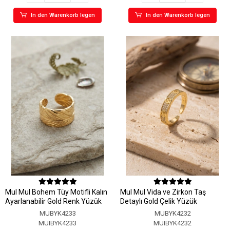
In den Warenkorb legen
In den Warenkorb legen
MuI MuI Bohem Tüy Motifli Kalın
MuI MuI Vida ve Zirkon Taş
Ayarlanabilir Gold Renk Yüzük
Detaylı Gold Çelik Yüzük
MUBYK4233
MUBYK4232
MUIBYK4233
MUIBYK4232