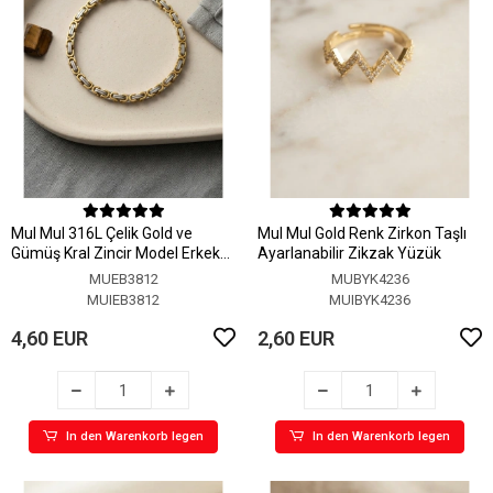
MuI MuI 316L Çelik Gold ve
MuI MuI Gold Renk Zirkon Taşlı
Gümüş Kral Zincir Model Erkek
Ayarlanabilir Zikzak Yüzük
Bileklik
MUEB3812
MUBYK4236
MUIEB3812
MUIBYK4236
4,60 EUR
2,60 EUR
In den Warenkorb legen
In den Warenkorb legen