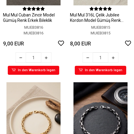
MuI MuI Cuban Zincir Model
MuI MuI 316L Çelik Jubilee
Gümüş Renk Erkek Bileklik
Kordon Model Gümüş Renk
Erkek Bileklik
MUEB3816
MUEB3815
MUIEB3816
MUIEB3815
9,00 EUR
8,00 EUR
In den Warenkorb legen
In den Warenkorb legen