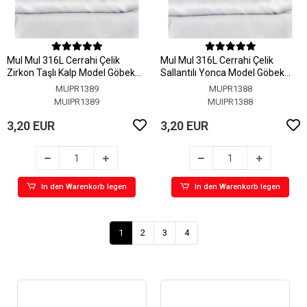
MuI MuI 316L Cerrahi Çelik
MuI MuI 316L Cerrahi Çelik
Zirkon Taşlı Kalp Model Göbek
Sallantılı Yonca Model Göbek
Piercing
Piercing
MUPR1389
MUPR1388
MUIPR1389
MUIPR1388
3,20 EUR
3,20 EUR
In den Warenkorb legen
In den Warenkorb legen
1
2
3
4