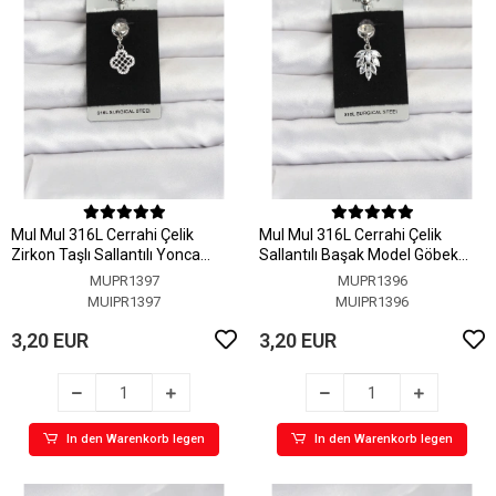
MuI MuI 316L Cerrahi Çelik
MuI MuI 316L Cerrahi Çelik
Zirkon Taşlı Sallantılı Yonca
Sallantılı Başak Model Göbek
Model Göbek Piercing
Piercing
MUPR1397
MUPR1396
MUIPR1397
MUIPR1396
3,20 EUR
3,20 EUR
In den Warenkorb legen
In den Warenkorb legen