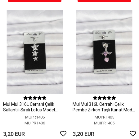
MuI MuI 316L Cerrahi Çelik
MuI MuI 316L Cerrahi Çelik
Sallantılı Sıralı Lotus Model
Pembe Zirkon Taşlı Kanat Model
Göbek Piercing
Göbek Piercing
MUPR1406
MUPR1405
MUIPR1406
MUIPR1405
3,20 EUR
3,20 EUR