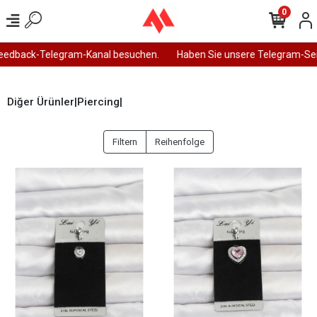
0
ack-Telegram-Kanal besuchen.
Haben Sie unsere Telegram-Seite b
Diğer Ürünler|Piercing|
Filtern
Reihenfolge