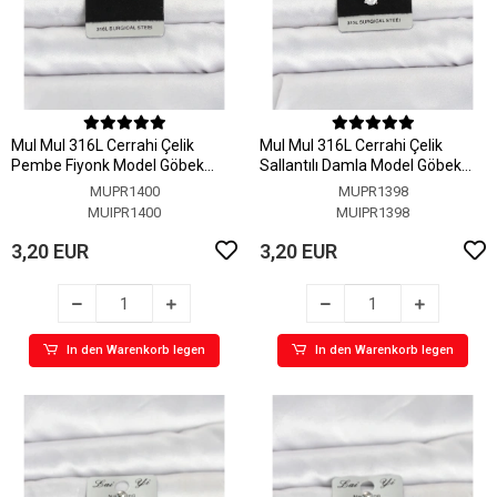
MuI MuI 316L Cerrahi Çelik
MuI MuI 316L Cerrahi Çelik
Pembe Fiyonk Model Göbek
Sallantılı Damla Model Göbek
Piercing
Piercing
MUPR1400
MUPR1398
MUIPR1400
MUIPR1398
3,20 EUR
3,20 EUR
In den Warenkorb legen
In den Warenkorb legen