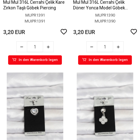
MuI MuI 316L Cerrahi Çelik Kare
MuI MuI 316L Cerrahi Çelik
Zirkon Taşlı Göbek Piercing
Döner Yonca Model Göbek
Piercing
MUPR1391
MUPR1390
MUIPR1391
MUIPR1390
3,20 EUR
3,20 EUR
In den Warenkorb legen
In den Warenkorb legen