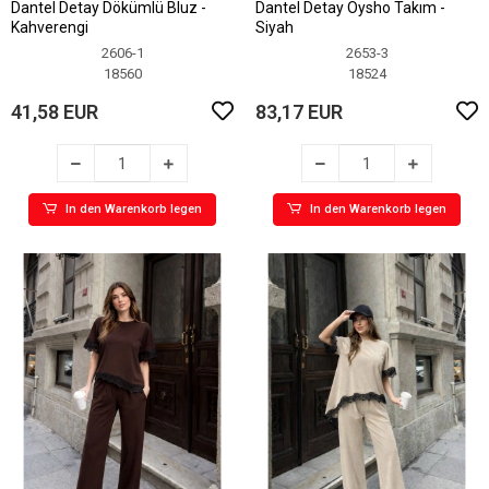
Dantel Detay Dökümlü Bluz -
Dantel Detay Oysho Takım -
Kahverengi
Siyah
2606-1
2653-3
18560
18524
41,58 EUR
83,17 EUR
In den Warenkorb legen
In den Warenkorb legen