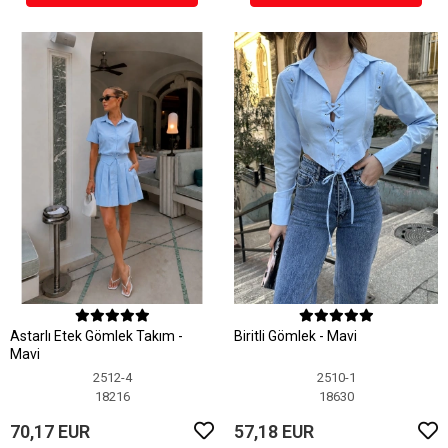
Astarlı Etek Gömlek Takım -
Biritli Gömlek - Mavi
Mavi
2512-4
2510-1
18216
18630
70,17 EUR
57,18 EUR