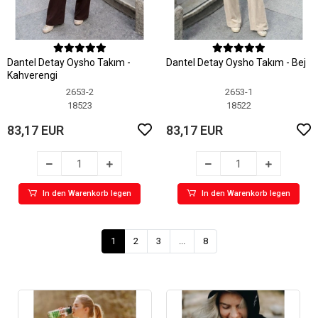
Dantel Detay Oysho Takım -
Dantel Detay Oysho Takım - Bej
Kahverengi
2653-2
2653-1
18523
18522
83,17 EUR
83,17 EUR
In den Warenkorb legen
In den Warenkorb legen
1
2
3
...
8