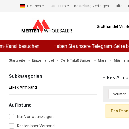
Deutsch
EUR - Euro
Bestellung Verfolgen
Hilfe
Großhandel Mit B
Kanal besuchen.
Haben Sie unsere Telegram-Seite bes
Startseite
Einzelhandel
Çelik Takı&Bujiteri
Mann
Männer
Subkategorien
Erkek Armb
Erkek Armband
Auflistung
Das Produ
Nur Vorrat anzeigen
Kostenloser Versand