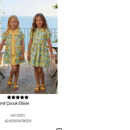
nli Çocuk Elbise
HC-2001
6242005478529