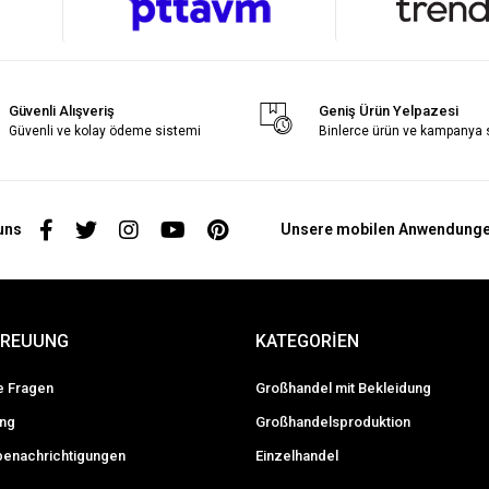
Güvenli Alışveriş
Geniş Ürün Yelpazesi
Güvenli ve kolay ödeme sistemi
Binlerce ürün ve kampanya
uns
Unsere mobilen Anwendung
TREUUNG
KATEGORİEN
te Fragen
Großhandel mit Bekleidung
ung
Großhandelsproduktion
enachrichtigungen
Einzelhandel