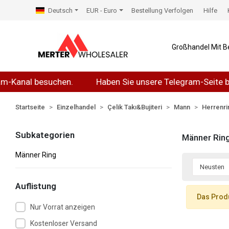
Deutsch
EUR - Euro
Bestellung Verfolgen
Hilfe
Großhandel Mit B
Kanal besuchen.
Haben Sie unsere Telegram-Seite bes
Startseite
Einzelhandel
Çelik Takı&Bujiteri
Mann
Herrenr
Subkategorien
Männer Rin
Männer Ring
Auflistung
Das Produ
Nur Vorrat anzeigen
Kostenloser Versand