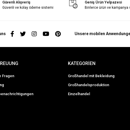
Güvenli Alışveriş
Geniş Ürün Yelpazesi
Güvenli ve kolay ödeme sistemi
Binlerce ürün ve kampanya
uns
Unsere mobilen Anwendung
TREUUNG
KATEGORİEN
te Fragen
Großhandel mit Bekleidung
ung
Großhandelsproduktion
enachrichtigungen
Einzelhandel