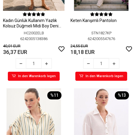
Kadın Günlük Kullanım Yazlık
Keten Karışımlı Pantolon
Kolsuz Düğmeli Midi Boy Denim
Elbise
HC2002ELB
STN1827KP
6242005138386
6242005547676
40,01 EUR
24,55 EUR
36,37 EUR
18,18 EUR
In den Warenkorb legen
In den Warenkorb legen
%11
%13