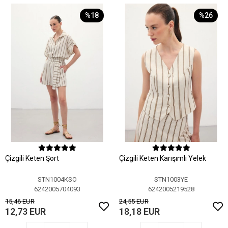
%18
%26
Çizgili Keten Şort
Çizgili Keten Karışımlı Yelek
STN1004KSO
STN1003YE
6242005704093
6242005219528
15,46 EUR
24,55 EUR
12,73 EUR
18,18 EUR