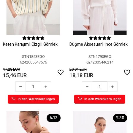
Keten Karışımlı Çizgili Gömlek
Düğme Aksesuarlı İnce Gömlek
STN1853EGO
STN1790EGO
6242005547676
6242005446214
17,28 EUR
20,91 EUR
15,46 EUR
18,18 EUR
In den Warenkorb legen
In den Warenkorb legen
%13
%30