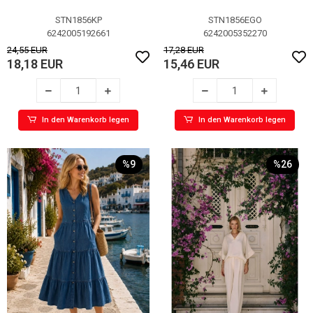
STN1856KP
STN1856EGO
6242005192661
6242005352270
24,55 EUR
17,28 EUR
18,18 EUR
15,46 EUR
In den Warenkorb legen
In den Warenkorb legen
%9
%26