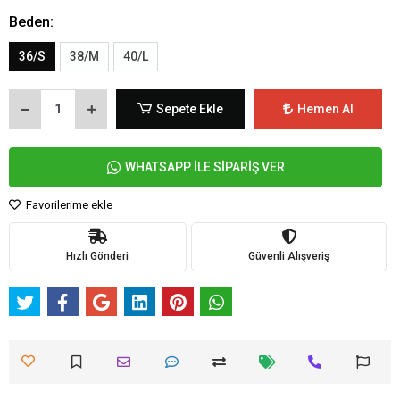
Beden:
36/S
38/M
40/L
Sepete Ekle
Hemen Al
WHATSAPP İLE SİPARİŞ VER
Favorilerime ekle
Hızlı Gönderi
Güvenli Alışveriş